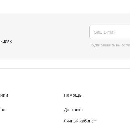
акциях
Подписавшись вы согл
ании
Помощь
ине
Доставка
Личный кабинет