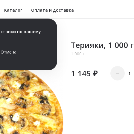
Каталог
Оплата и доставка
Метровая пицца
оставки по вашему
(длина пиццы 1
Терияки, 1 000
метр, ширина 30см)
Отмена
1 000 г
Пицца
Комбо с пиццей
1 145 ₽
–
Соусы
Сеты 2 кг
Роллы
Роллы запечённые
Горячие блюда