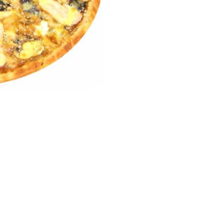
Бургеры,
Тортилласы
Напитки