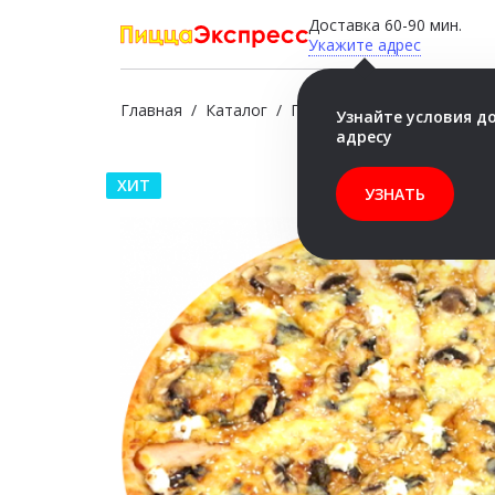
Доставка 60-90 мин.
Укажите адрес
Главная
/
Каталог
/
Пицца
/
Терияки, 1 000 гр
Узнайте условия д
адресу
ХИТ
УЗНАТЬ