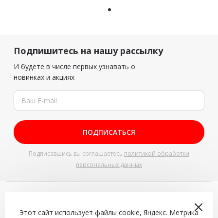
Подпишитесь на нашу рассылку
И будете в числе первых узнавать о
новинках и акциях
ПОДПИСАТЬСЯ
Подписавшись вы соглашаетесь
политикой обработки
персональных данных
+7 (4942) 543-544
Доставка и самовывоз с 10:00 до 22:00
Этот сайт использует файлы cookie, Яндекс. Метрика