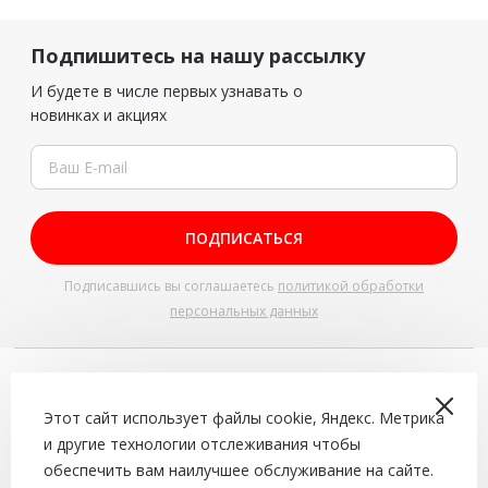
Подпишитесь на нашу рассылку
И будете в числе первых узнавать о
новинках и акциях
ПОДПИСАТЬСЯ
Подписавшись вы соглашаетесь
политикой обработки
персональных данных
+7 (4942) 543-544
Доставка и самовывоз с 10:00 до 22:00
Этот сайт использует файлы cookie, Яндекс. Метрика
и другие технологии отслеживания чтобы
Сайт не является договором оферты
обеспечить вам наилучшее обслуживание на сайте.
© 2026.
«PizzaExpress»