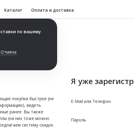
Каталог
Оплата и доставка
Метровая пицца
оставки по вашему
(длина пиццы 1
метр, ширина 30см)
Отмена
Пицца
Комбо с пиццей
Соусы
Я уже зарегист
Сеты 2 кг
ющие покупки быстрее (не
Роллы
E-Mail или Телефон
информацию), видеть
нные ранее. Вы также
Роллы запечённые
ллы (на них тоже можно
Пароль
Горячие блюда
редлагаем систему скидок.