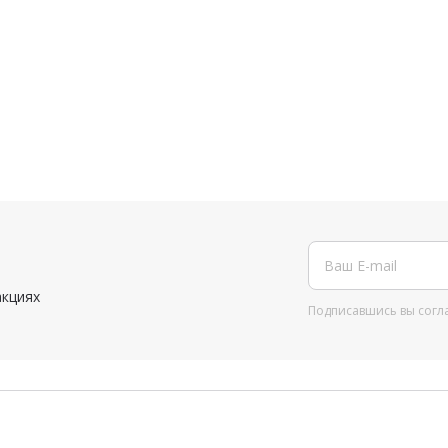
Бургеры,
Тортилласы
Напитки
акциях
Подписавшись вы согл