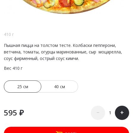
410 г
Пышная пицца на толстом тесте. Колбаски пепперони,
ветчина, томаты, огурцы маринованные, сыр моцарелла,
соус фирменный, острый соус кимчи.
Вес
410 г
25 см
40 см
595 ₽
–
+