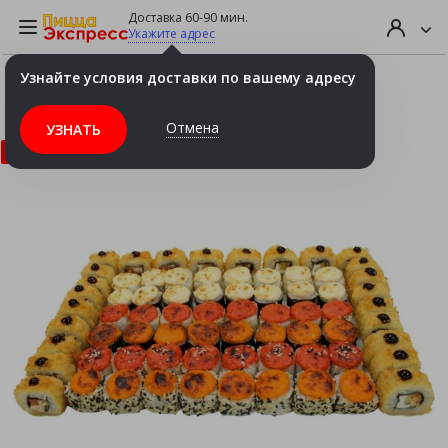
Доставка 60-90 мин.
Укажите адрес
Узнайте условия доставки по вашему адресу
Сет "Горячий" 2кг (72шт.)
Отмена
УЗНАТЬ
ХИТ