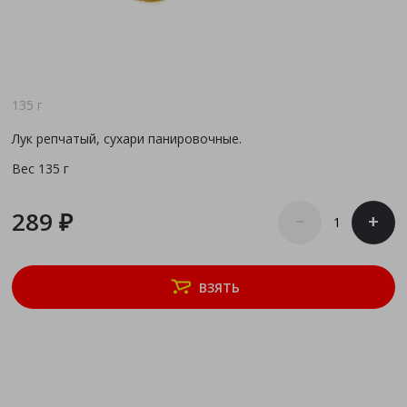
135 г
Лук репчатый, сухари панировочные.
Вес
135 г
289 ₽
–
+
ВЗЯТЬ