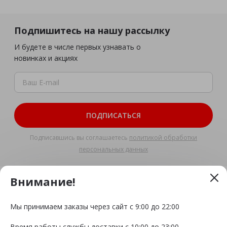
Подпишитесь на нашу рассылку
И будете в числе первых узнавать о
новинках и акциях
ПОДПИСАТЬСЯ
Подписавшись вы соглашаетесь
политикой обработки
персональных данных
Внимание!
+7 (4942) 543-544
Доставка и самовывоз с 10:00 до 22:00
Этот сайт использует файлы cookie, Яндекс. Метрика
Мы принимаем заказы через сайт с 9:00 до 22:00
и другие технологии отслеживания чтобы
Сайт не является договором оферты
обеспечить вам наилучшее обслуживание на сайте.
Время работы службы доставки с 10:00 до 23:00
© 2026.
«PizzaExpress»