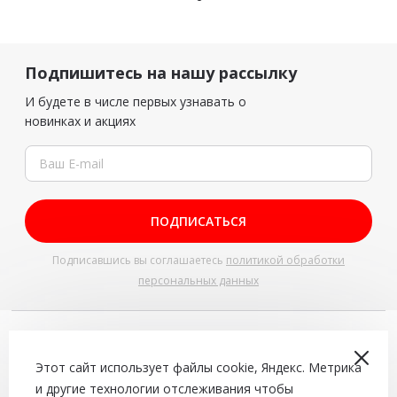
Подпишитесь на нашу рассылку
И будете в числе первых узнавать о
новинках и акциях
ПОДПИСАТЬСЯ
Подписавшись вы соглашаетесь
политикой обработки
персональных данных
+7 (4942) 543-544
Доставка и самовывоз с 10:00 до 22:00
Этот сайт использует файлы cookie, Яндекс. Метрика
и другие технологии отслеживания чтобы