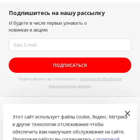
Подпишитесь на нашу рассылку
И будете в числе первых узнавать о
новинках и акциях
ПОДПИСАТЬСЯ
Подписавшись вы соглашаетесь
политикой обработки
персональных данных
+7 (4942) 543-544
Доставка и самовывоз с 10:00 до 22:00
Этот сайт использует файлы cookie, Яндекс. Метрика
и другие технологии отслеживания чтобы
Сайт не является договором оферты
обеспечить вам наилучшее обслуживание на сайте.
© 2026.
«PizzaExpress»
Продолжая работу вы соглашаетесь с
политикой