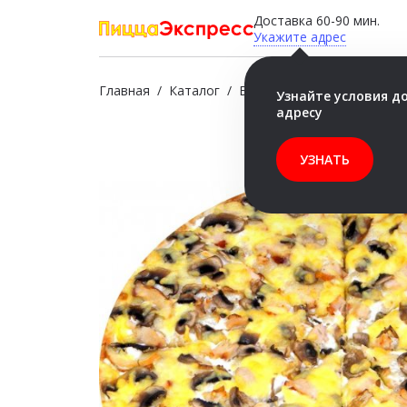
Доставка 60-90 мин.
Укажите адрес
Главная
/
Каталог
/
Бесплатно
/
Жульен 40см
Узнайте условия д
адресу
УЗНАТЬ