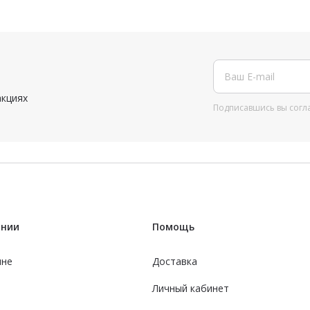
акциях
Подписавшись вы согл
ании
Помощь
ине
Доставка
Личный кабинет