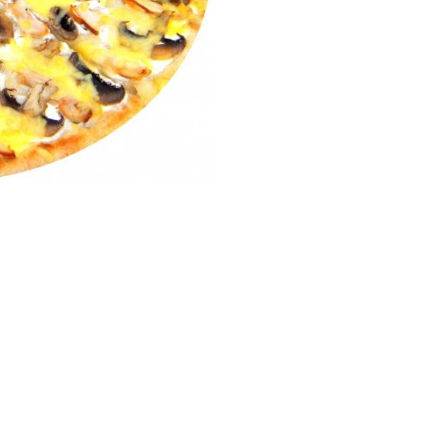
Бургеры,
Тортилласы
Напитки