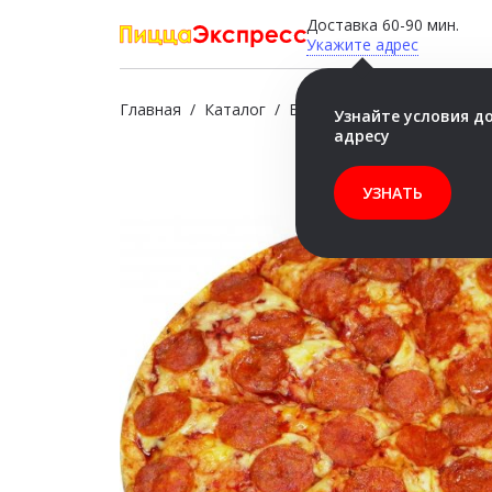
Доставка 60-90 мин.
Укажите адрес
Главная
/
Каталог
/
Бесплатно
/
Пепперони 4
Узнайте условия д
адресу
УЗНАТЬ