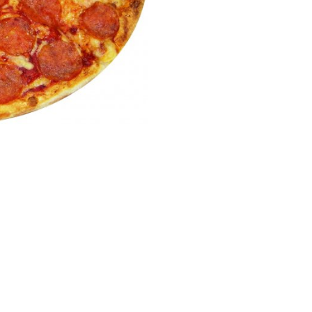
Бургеры,
Тортилласы
Напитки