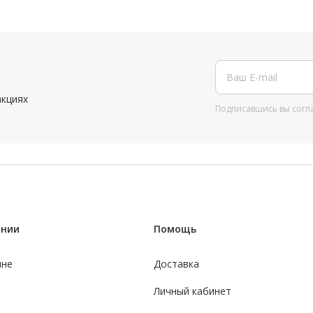
акциях
Подписавшись вы согл
ании
Помощь
ине
Доставка
Личный кабинет