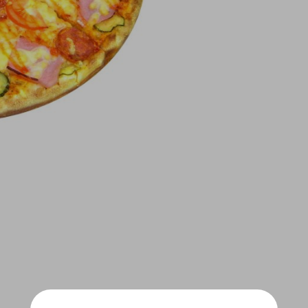
Бургеры,
Тортилласы
Напитки