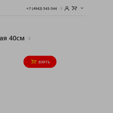
+7 (4942) 543-544
рая
40см
ВЗЯТЬ