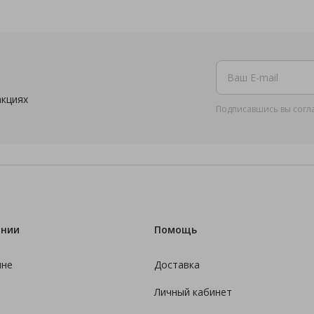
акциях
Подписавшись вы согл
ании
Помощь
ине
Доставка
Личный кабинет