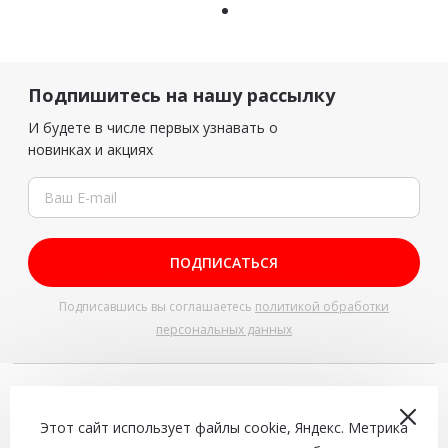
Подпишитесь на нашу рассылку
И будете в числе первых узнавать о
новинках и акциях
ПОДПИСАТЬСЯ
Подписавшись вы соглашаетесь
политикой обработки
персональных данных
+7 (4942) 543-544
Доставка и самовывоз с 10:00 до 22:00
Этот сайт использует файлы cookie, Яндекс. Метрика